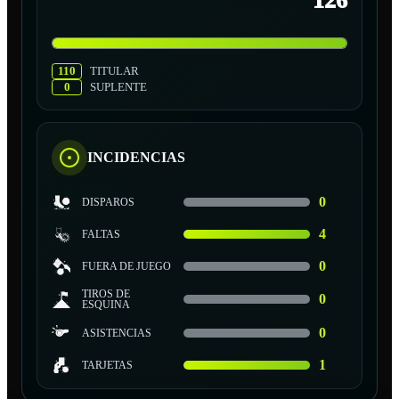
126
110
TITULAR
0
SUPLENTE
INCIDENCIAS
0
DISPAROS
4
FALTAS
0
FUERA DE JUEGO
TIROS DE
0
ESQUINA
0
ASISTENCIAS
1
TARJETAS