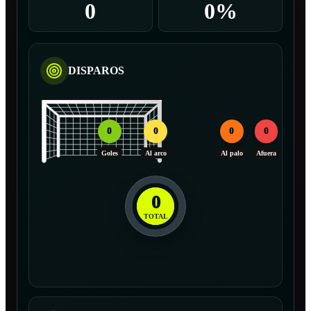
0
0%
DISPAROS
0
0
0
0
Goles
Al arco
Al palo
Afuera
0
TOTAL