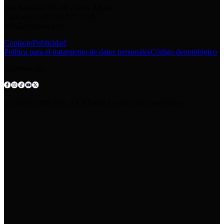
San Salvador E6-49 y Eloy Alfaro
Contacto: +593 98 777 7778
info@comunica.ec
Contacto
Publicidad
Política para el tratamiento de datos personales
Código deontológico
Síguenos en:
© 2025 COMUNICA EP.Todos los derechos reservados