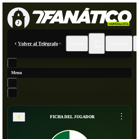
En
Volver al Telégrafo
Portada
Calendario
Vivo
Menu
...
FICHA DEL JUGADOR