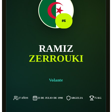
#
6
RAMIZ
ZERROUKI
Volante
27 AÑOS
23 DE JULIO DE 1998
ARGELIA
75 KG