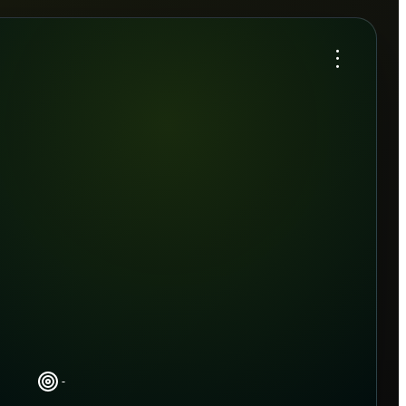
...
-