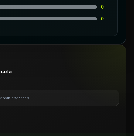
0
0
onada
sponible por ahora.