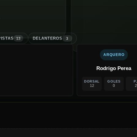
y
ISTA
S
DELANTERO
S
13
3
ARQUERO
Rodrigo Perea
DORSAL
GOLES
P
12
0
2