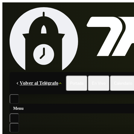
Volver al Telégrafo
Portada
En Vivo
Calendario
Menu