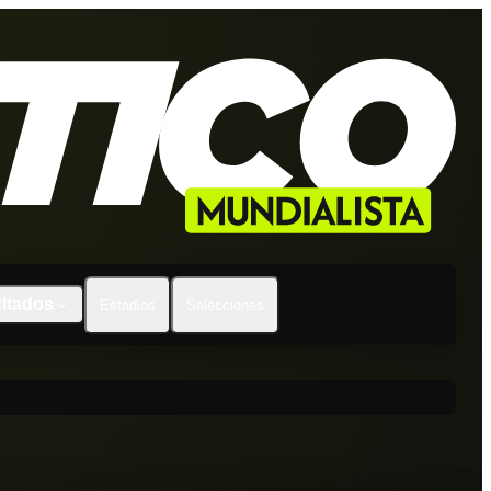
ltados
Estadios
Selecciones