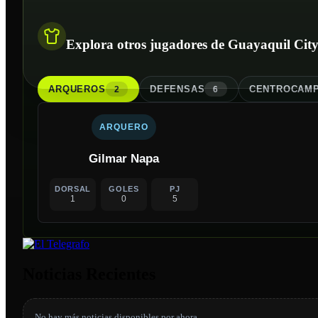
Explora otros jugadores de Guayaquil Cit
ARQUERO
S
DEFENSA
S
CENTROCAMP
2
6
ARQUERO
Gilmar Napa
DORSAL
GOLES
PJ
1
0
5
Noticias Recientes
No hay más noticias disponibles por ahora.