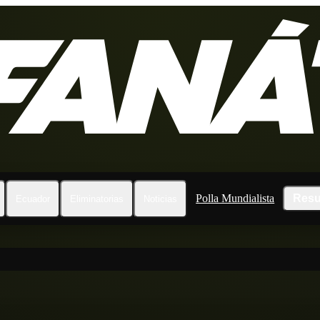
Polla Mundialista
Resu
Ecuador
Eliminatorias
Noticias