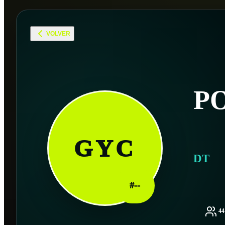
VOLVER
P
GYC
DT
#
--
4