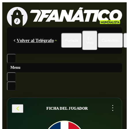
En
Volver al Telégrafo
Portada
Calendario
Vivo
Menu
...
FICHA DEL JUGADOR