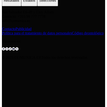
Resultados
Estadios
Selecciones
San Salvador E6-49 y Eloy Alfaro
Contacto: +593 98 777 7778
info@comunica.ec
Contacto
Publicidad
Política para el tratamiento de datos personales
Código deontológico
Síguenos en:
© 2025 COMUNICA EP.Todos los derechos reservados