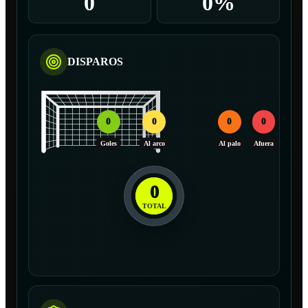
0
0%
DISPAROS
0
0
0
0
Goles
Al arco
Al palo
Afuera
0
TOTAL