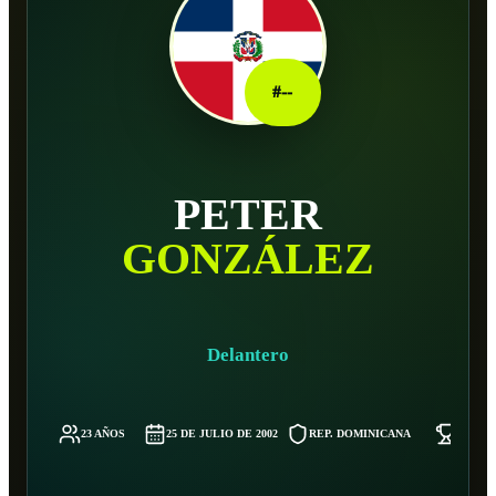
#
--
PETER
GONZÁLEZ
Delantero
23 AÑOS
25 DE JULIO DE 2002
REP. DOMINICANA
75 KG