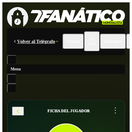
En
Volver al Telégrafo
Portada
Calendario
Vivo
Menu
...
FICHA DEL JUGADOR