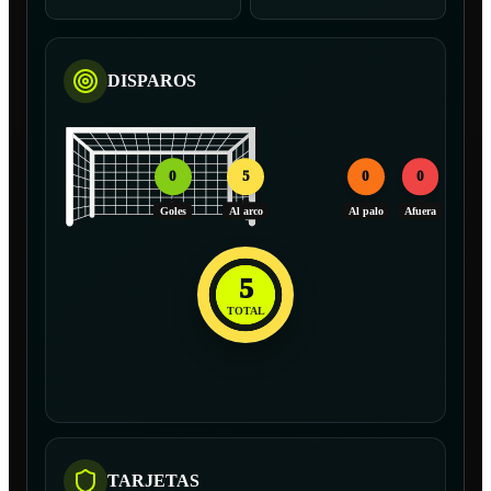
DISPAROS
0
5
0
0
Goles
Al arco
Al palo
Afuera
5
TOTAL
TARJETAS