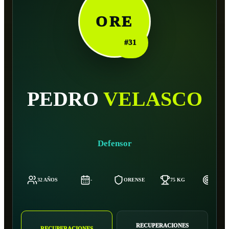
ORE
#
31
PEDRO
VELASCO
Defensor
32 AÑOS
-
ORENSE
75 KG
174 C
RECUPERACIONES
RECUPERACIONES