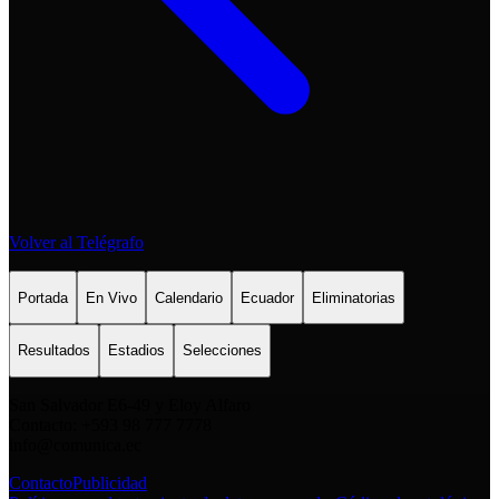
Volver al Telégrafo
Portada
En Vivo
Calendario
Ecuador
Eliminatorias
Resultados
Estadios
Selecciones
San Salvador E6-49 y Eloy Alfaro
Contacto: +593 98 777 7778
info@comunica.ec
Contacto
Publicidad