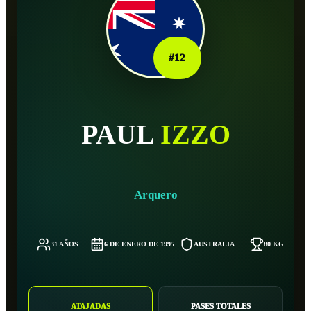
#
12
PAUL
IZZO
Arquero
31 AÑOS
6 DE ENERO DE 1995
AUSTRALIA
80 KG
ATAJADAS
PASES TOTALES