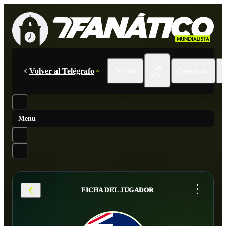
En
Volver al Telégrafo
Portada
Calendario
Vivo
Menu
...
FICHA DEL JUGADOR