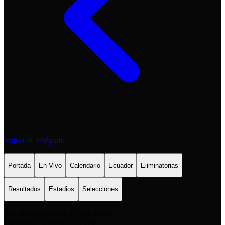
Volver al Telégrafo
Portada
En Vivo
Calendario
Ecuador
Eliminatorias
Resultados
Estadios
Selecciones
San Salvador E6-49 y Eloy Alfaro
Contacto: +593 98 777 7778