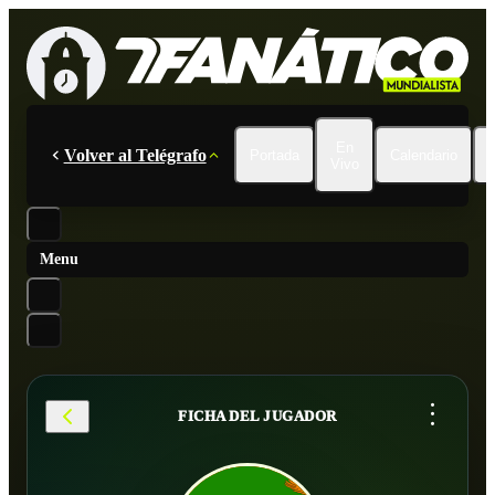
En
Volver al Telégrafo
Portada
Calendario
Vivo
Menu
...
FICHA DEL JUGADOR