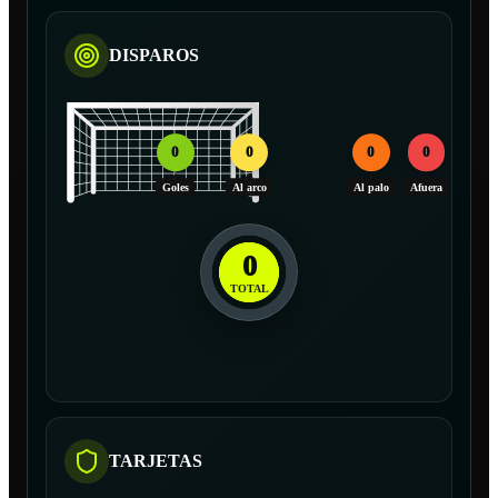
DISPAROS
0
0
0
0
Goles
Al arco
Al palo
Afuera
0
TOTAL
TARJETAS