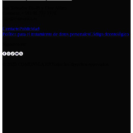
San Salvador E6-49 y Eloy Alfaro
Contacto: +593 98 777 7778
info@comunica.ec
Contacto
Publicidad
Política para el tratamiento de datos personales
Código deontológico
Síguenos en:
© 2025 COMUNICA EP.Todos los derechos reservados