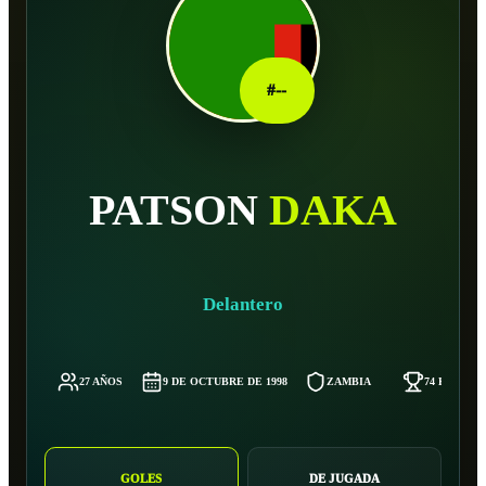
#
--
PATSON
DAKA
Delantero
27 AÑOS
9 DE OCTUBRE DE 1998
ZAMBIA
74 KG
GOLES
DE JUGADA