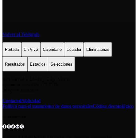
Volver al Telégrafo
Portada
En Vivo
Calendario
Ecuador
Eliminatorias
Resultados
Estadios
Selecciones
San Salvador E6-49 y Eloy Alfaro
Contacto: +593 98 777 7778
info@comunica.ec
Contacto
Publicidad
Política para el tratamiento de datos personales
Código deontológico
Síguenos en:
© 2025 COMUNICA EP.Todos los derechos reservados