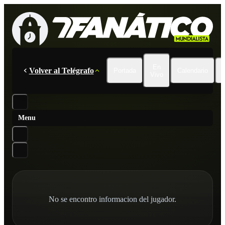
En
Volver al Telégrafo
Portada
Calendario
Vivo
Menu
No se encontro informacion del jugador.