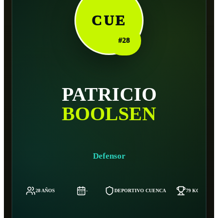
CUE
#
28
PATRICIO
BOOLSEN
Defensor
28 AÑOS
-
DEPORTIVO CUENCA
79 KG