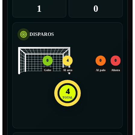
1
0
DISPAROS
0
4
0
0
Goles
Al arco
Al palo
Afuera
4
TOTAL