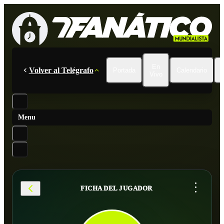
En
Volver al Telégrafo
Portada
Calendario
Vivo
Menu
...
FICHA DEL JUGADOR