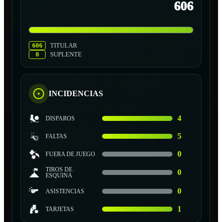
606
606
TITULAR
0
SUPLENTE
INCIDENCIAS
4
DISPAROS
5
FALTAS
0
FUERA DE JUEGO
TIROS DE
0
ESQUINA
0
ASISTENCIAS
1
TARJETAS