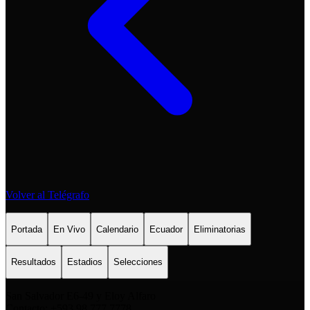
Volver al Telégrafo
Portada
En Vivo
Calendario
Ecuador
Eliminatorias
Resultados
Estadios
Selecciones
San Salvador E6-49 y Eloy Alfaro
Contacto: +593 98 777 7778