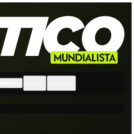
ltados
Estadios
Selecciones