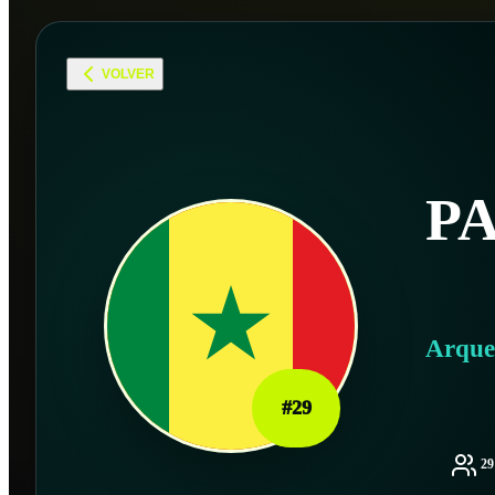
VOLVER
P
Arque
#
29
2