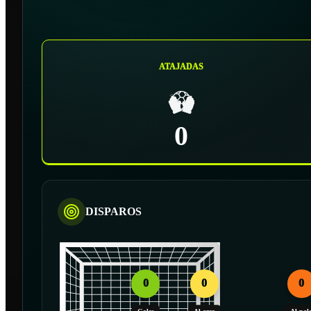
ATAJADAS
0
DISPAROS
0
0
0