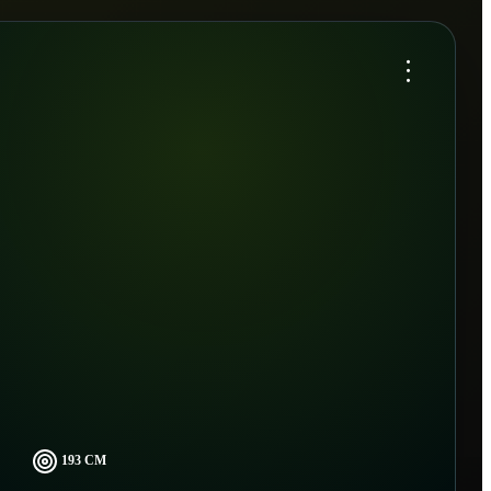
...
193 CM