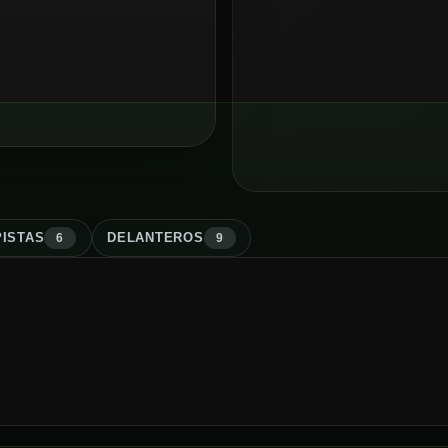
ISTA
S
DELANTERO
S
6
9