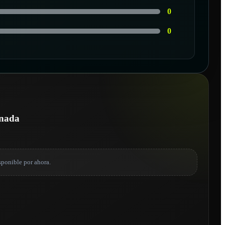
0
0
onada
sponible por ahora.