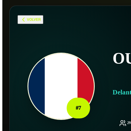
VOLVER
O
Delan
#
7
2