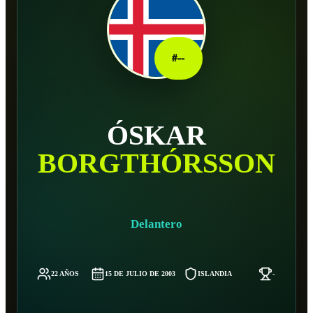
#
--
ÓSKAR
BORGTHÓRSSON
Delantero
22 AÑOS
15 DE JULIO DE 2003
ISLANDIA
-