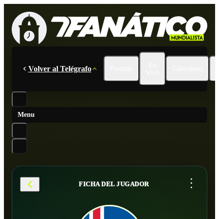
En
Volver al Telégrafo
Portada
Calendario
Vivo
Menu
...
FICHA DEL JUGADOR