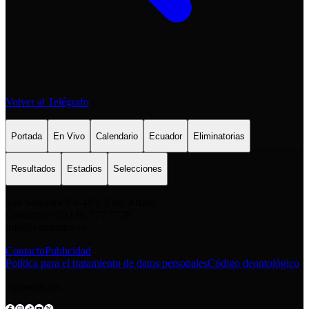
Volver al Telégrafo
Portada
En Vivo
Calendario
Ecuador
Eliminatorias
Resultados
Estadios
Selecciones
San Salvador E6-49 y Eloy Alfaro
Contacto: +593 98 777 7778
info@comunica.ec
Contacto
Publicidad
Política para el tratamiento de datos personales
Código deontológico
Síguenos en: