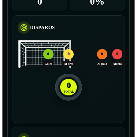
0
0%
DISPAROS
0
0
0
0
Goles
Al arco
Al palo
Afuera
0
TOTAL