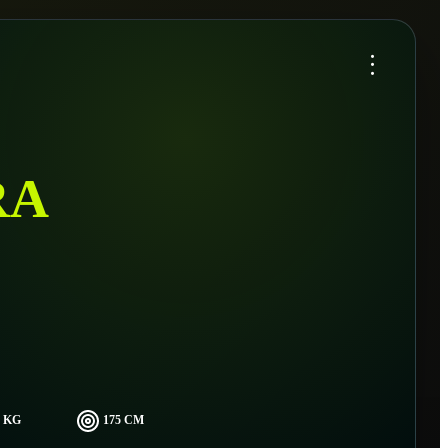
...
RA
1 KG
175 CM