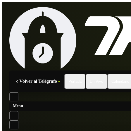
Volver al Telégrafo
Portada
En Vivo
Calendario
Menu