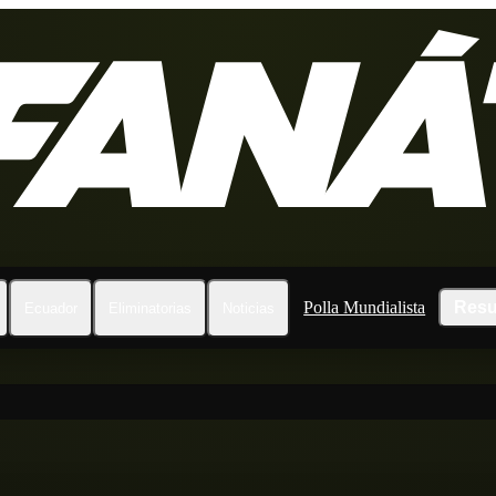
Polla Mundialista
Resu
Ecuador
Eliminatorias
Noticias