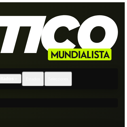
ltados
Estadios
Selecciones