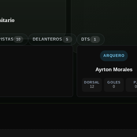
itario
ISTA
S
DELANTERO
S
DT
S
10
5
1
ARQUERO
Ayrton Morales
DORSAL
GOLES
P
12
0
0