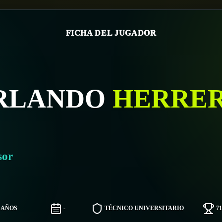
FICHA DEL JUGADOR
RLANDO
HERRE
sor
2 AÑOS
-
TÉCNICO UNIVERSITARIO
7