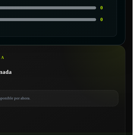
0
0
RA
onada
sponible por ahora.