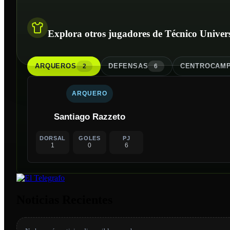
Explora otros jugadores de Técnico Univers
ARQUERO
S
DEFENSA
S
CENTROCAMP
2
6
ARQUERO
Santiago Razzeto
DORSAL
GOLES
PJ
1
0
6
Noticias Recientes