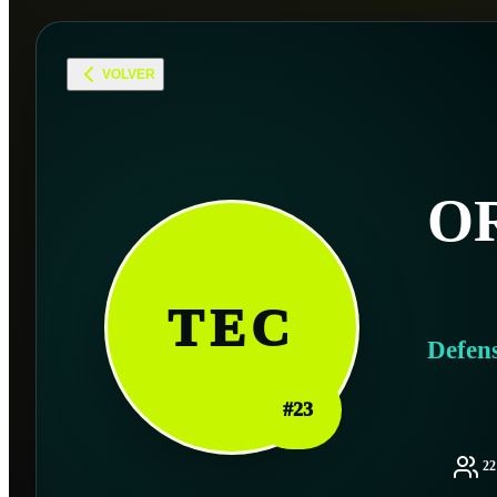
VOLVER
O
TEC
Defen
#
23
2