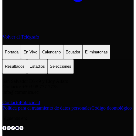
Volver al Telégrafo
Portada
En Vivo
Calendario
Ecuador
Eliminatorias
Resultados
Estadios
Selecciones
San Salvador E6-49 y Eloy Alfaro
Contacto: +593 98 777 7778
info@comunica.ec
Contacto
Publicidad
Política para el tratamiento de datos personales
Código deontológico
Síguenos en: