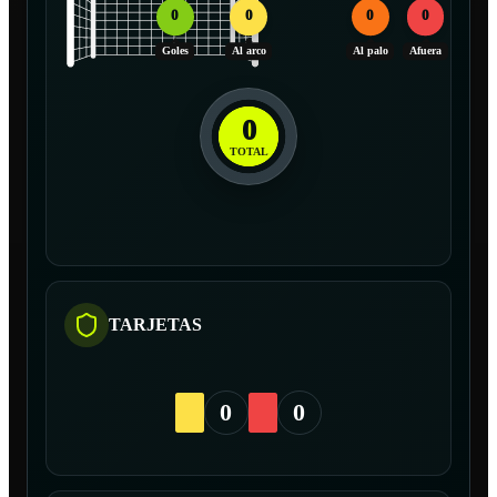
0
0
0
0
Goles
Al arco
Al palo
Afuera
0
TOTAL
TARJETAS
0
0