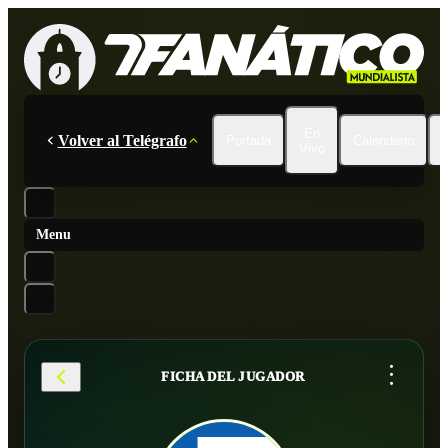
En
Volver al Telégrafo
Portada
Calendario
Vivo
Menu
...
FICHA DEL JUGADOR