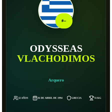
#
--
ODYSSEAS
VLACHODIMOS
Arquero
32 AÑOS
26 DE ABRIL DE 1994
GRECIA
74 KG