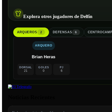
Explora otros jugadores de Delfín
ARQUERO
S
DEFENSA
S
CENTROCAMP
2
6
ARQUERO
Brian Heras
DORSAL
GOLES
PJ
21
0
6
Noticias Recientes