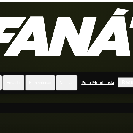
Polla Mundialista
Resu
Ecuador
Eliminatorias
Noticias