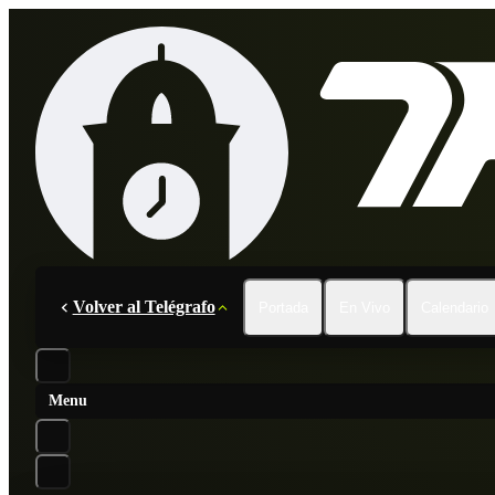
Volver al Telégrafo
Portada
En Vivo
Calendario
Menu