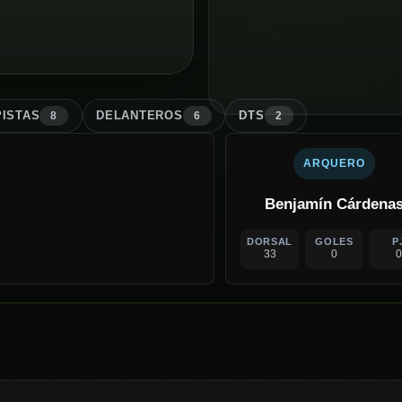
ISTA
S
DELANTERO
S
DT
S
8
6
2
ARQUERO
Benjamín Cárdena
DORSAL
GOLES
P
33
0
0