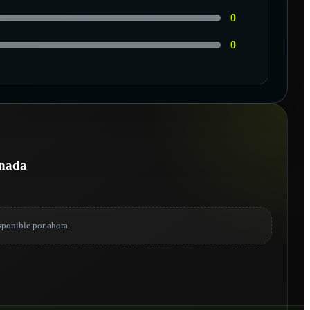
0
0
onada
sponible por ahora.