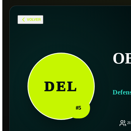
VOLVER
O
DEL
Defen
#
5
2