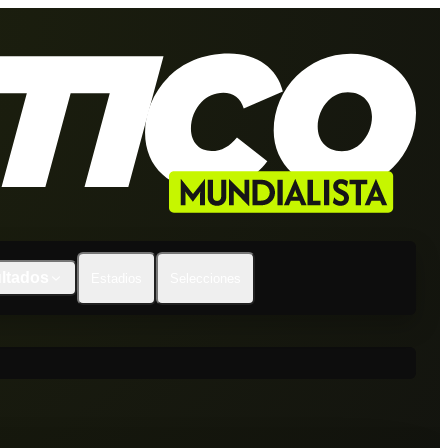
ltados
Estadios
Selecciones