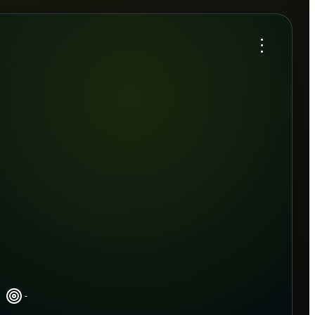
...
-