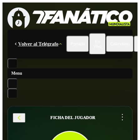
En
Volver al Telégrafo
Portada
Calendario
Vivo
Menu
...
FICHA DEL JUGADOR