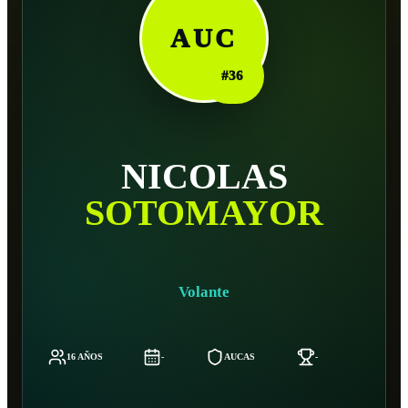
AUC
#
36
NICOLAS
SOTOMAYOR
Volante
16 AÑOS
-
AUCAS
-
-