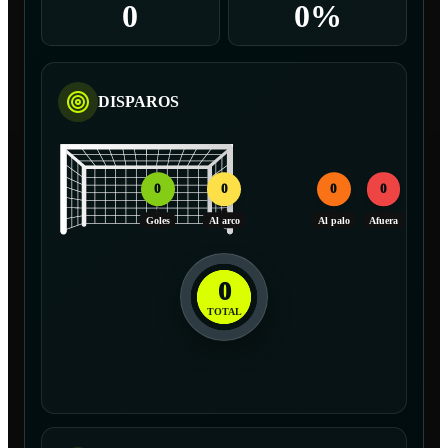
0
0%
DISPAROS
0
0
0
0
Goles
Al arco
Al palo
Afuera
0
TOTAL