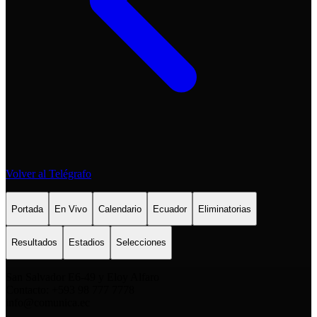
Volver al Telégrafo
Portada
En Vivo
Calendario
Ecuador
Eliminatorias
Resultados
Estadios
Selecciones
San Salvador E6-49 y Eloy Alfaro
Contacto: +593 98 777 7778
info@comunica.ec