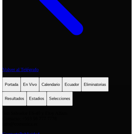
Volver al Telégrafo
Portada
En Vivo
Calendario
Ecuador
Eliminatorias
Resultados
Estadios
Selecciones
San Salvador E6-49 y Eloy Alfaro
Contacto: +593 98 777 7778
info@comunica.ec