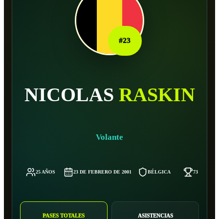
#
23
NICOLAS
RASKIN
Volante
25 AÑOS
23 DE FEBRERO DE 2001
BÉLGICA
73 KG
PASES TOTALES
ASISTENCIAS