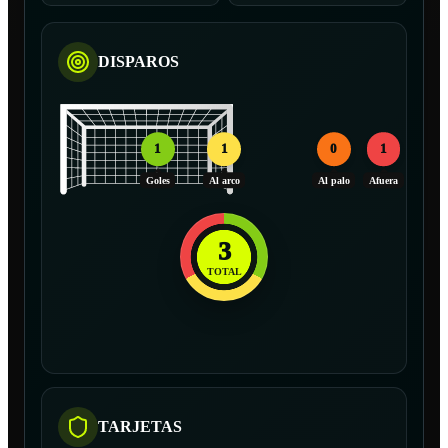
DISPAROS
1
1
0
1
Goles
Al arco
Al palo
Afuera
3
TOTAL
TARJETAS