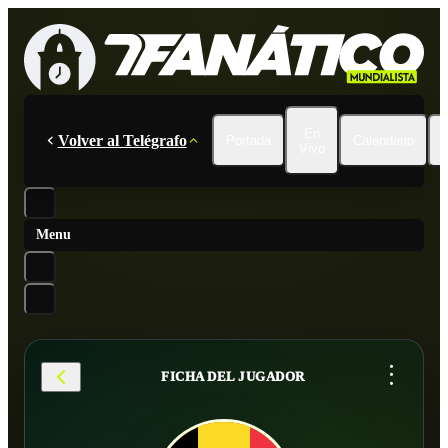
En
Volver al Telégrafo
Portada
Calendario
Vivo
Menu
...
FICHA DEL JUGADOR