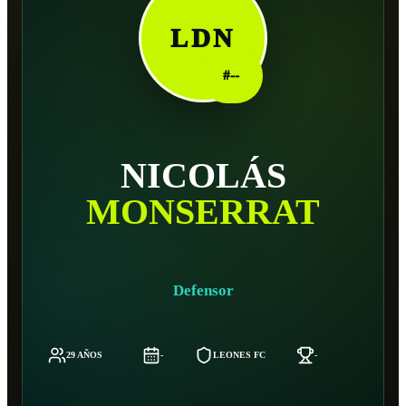
LDN
#
--
NICOLÁS
MONSERRAT
Defensor
29 AÑOS
-
LEONES FC
-
-