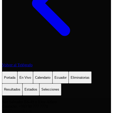
Volver al Telégrafo
Portada
En Vivo
Calendario
Ecuador
Eliminatorias
Resultados
Estadios
Selecciones
San Salvador E6-49 y Eloy Alfaro
Contacto: +593 98 777 7778
info@comunica.ec