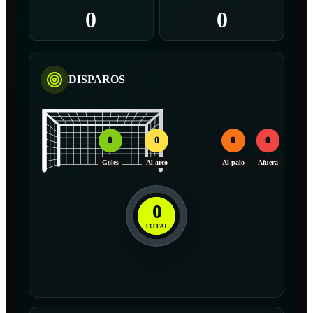
0
0
DISPAROS
0
0
0
0
Goles
Al arco
Al palo
Afuera
0
TOTAL