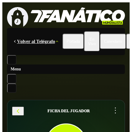
En
Volver al Telégrafo
Portada
Calendario
Vivo
Menu
...
FICHA DEL JUGADOR