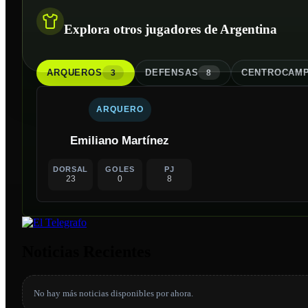
Explora otros jugadores de Argentina
ARQUERO
S
DEFENSA
S
CENTROCAMP
3
8
ARQUERO
Emiliano Martínez
DORSAL
GOLES
PJ
23
0
8
Noticias Recientes
No hay más noticias disponibles por ahora.