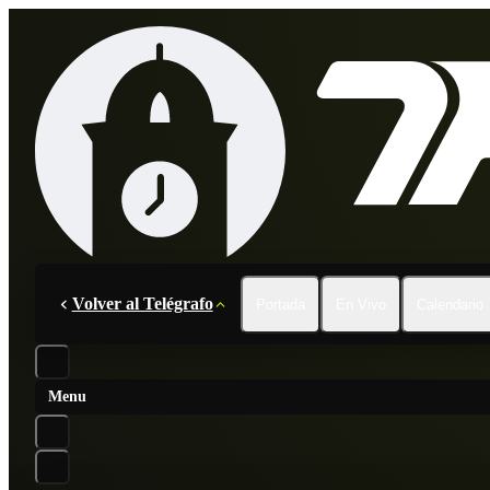
Volver al Telégrafo
Portada
En Vivo
Calendario
Menu