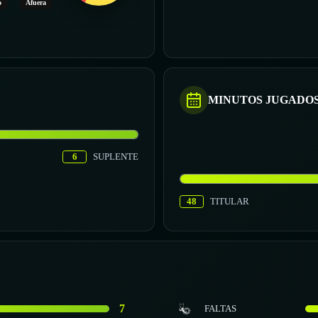
o
Afuera
MINUTOS JUGADO
6
SUPLENTE
48
TITULAR
7
FALTAS