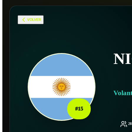
VOLVER
N
Volan
#
15
2