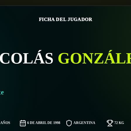
FICHA DEL JUGADOR
ICOLÁS
GONZÁL
te
8 AÑOS
6 DE ABRIL DE 1998
ARGENTINA
72 KG