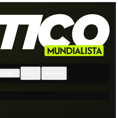
ltados
Estadios
Selecciones