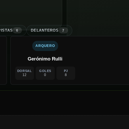
ISTA
S
DELANTERO
S
6
7
ARQUERO
Gerónimo Rulli
DORSAL
GOLES
PJ
12
0
8