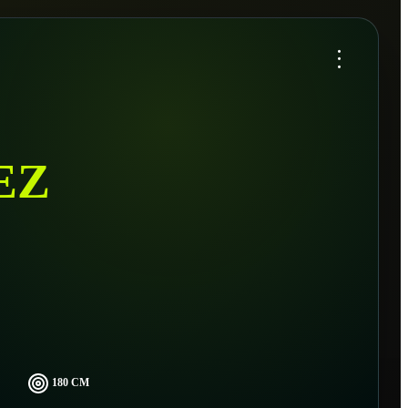
...
EZ
180 CM