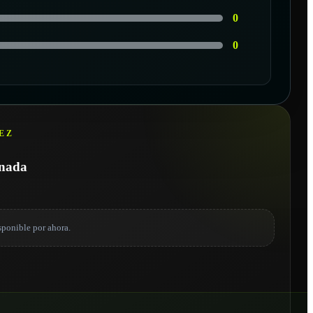
0
0
EZ
onada
sponible por ahora.