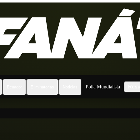
Polla Mundialista
Resu
Ecuador
Eliminatorias
Noticias