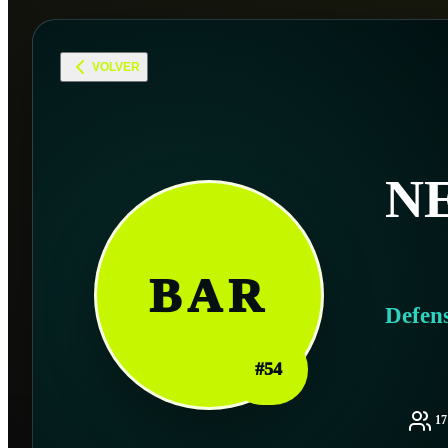
VOLVER
N
BAR
Defen
#
54
1