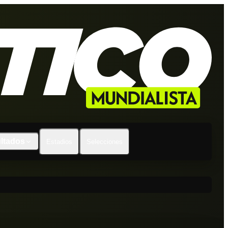
ltados
Estadios
Selecciones