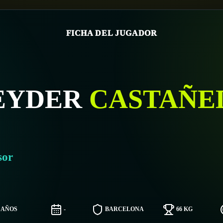
FICHA DEL JUGADOR
EYDER
CASTAÑE
sor
7 AÑOS
-
BARCELONA
66 KG