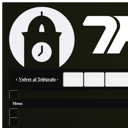
Volver al Telégrafo
Portada
En Vivo
Calendario
Menu