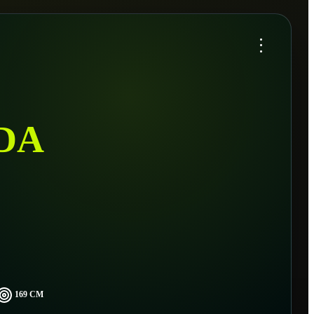
...
DA
169 CM