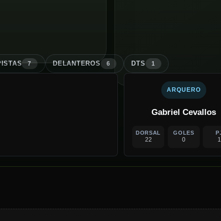
ISTA
S
DELANTERO
S
DT
S
7
6
1
ARQUERO
Gabriel Cevallos
DORSAL
GOLES
P
22
0
1