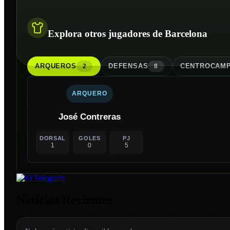
Explora otros jugadores de Barcelona
ARQUERO
S
DEFENSA
S
CENTROCAMP
2
8
ARQUERO
José Contreras
DORSAL
GOLES
PJ
1
0
5
Noticias Recientes