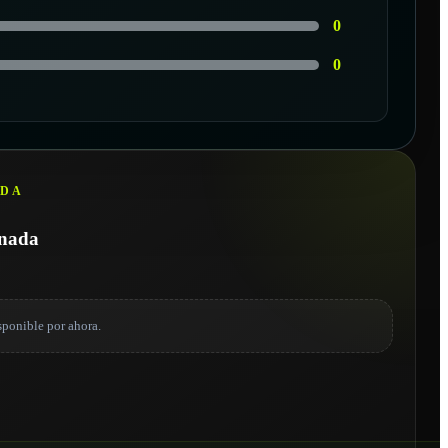
0
0
EDA
onada
sponible por ahora.