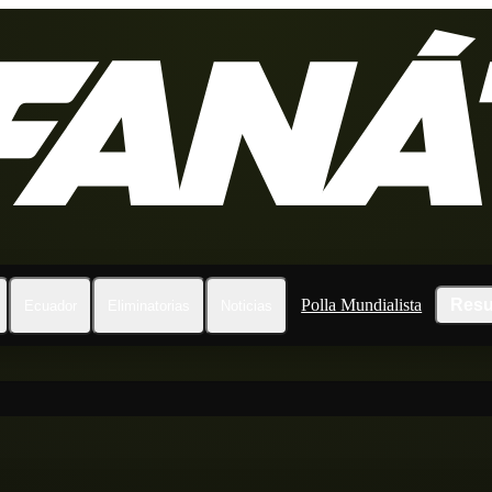
Polla Mundialista
Resu
Ecuador
Eliminatorias
Noticias