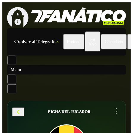
En
Volver al Telégrafo
Portada
Calendario
Vivo
Menu
...
FICHA DEL JUGADOR