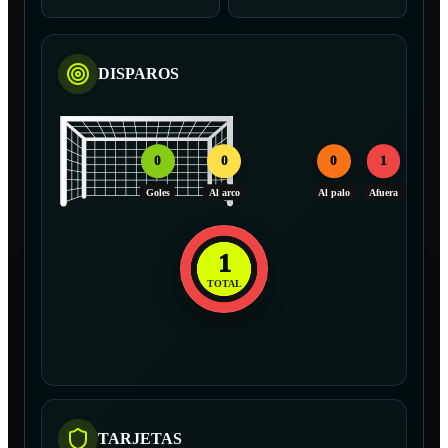
DISPAROS
0
0
0
1
Goles
Al arco
Al palo
Afuera
1
TOTAL
TARJETAS