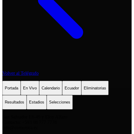
Volver al Telégrafo
Portada
En Vivo
Calendario
Ecuador
Eliminatorias
Resultados
Estadios
Selecciones
San Salvador E6-49 y Eloy Alfaro
Contacto: +593 98 777 7778
info@comunica.ec