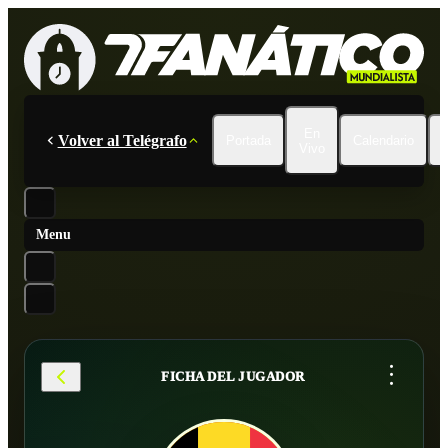
En
Volver al Telégrafo
Portada
Calendario
Vivo
Menu
...
FICHA DEL JUGADOR