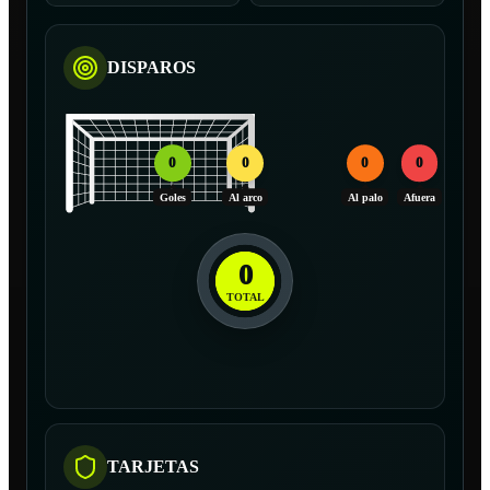
DISPAROS
0
0
0
0
Goles
Al arco
Al palo
Afuera
0
TOTAL
TARJETAS