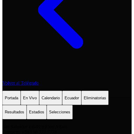
Volver al Telégrafo
Portada
En Vivo
Calendario
Ecuador
Eliminatorias
Resultados
Estadios
Selecciones
San Salvador E6-49 y Eloy Alfaro
Contacto: +593 98 777 7778