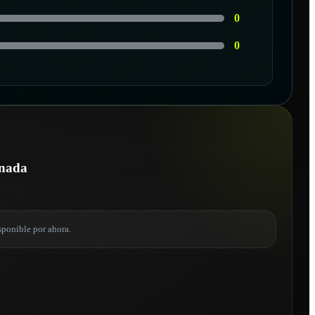
0
0
onada
sponible por ahora.