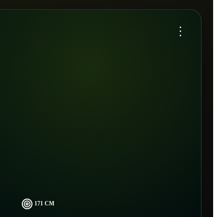
...
171 CM