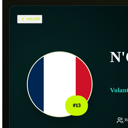
VOLVER
N
Volan
#
13
3