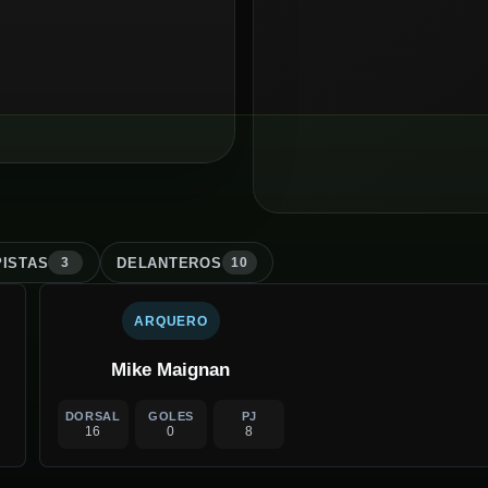
ISTA
S
DELANTERO
S
3
10
ARQUERO
Mike Maignan
DORSAL
GOLES
PJ
16
0
8