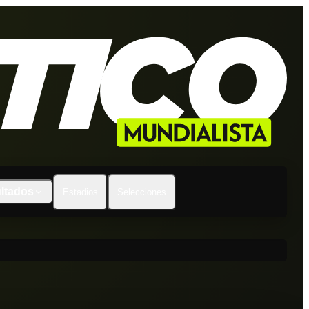
ltados
Estadios
Selecciones