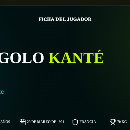
FICHA DEL JUGADOR
'GOLO
KANTÉ
te
5 AÑOS
29 DE MARZO DE 1991
FRANCIA
70 KG