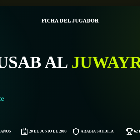
FICHA DEL JUGADOR
USAB AL
JUWAY
te
3 AÑOS
20 DE JUNIO DE 2003
ARABIA SAUDITA
62