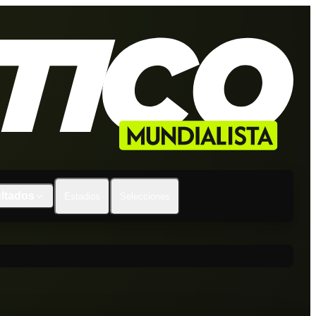
ltados
Estadios
Selecciones