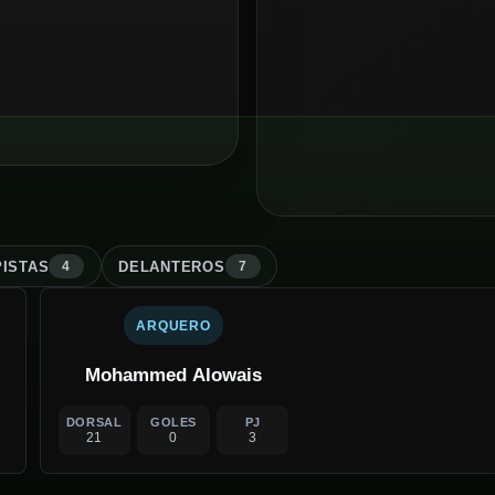
ISTA
S
DELANTERO
S
4
7
ARQUERO
Mohammed Alowais
DORSAL
GOLES
PJ
21
0
3