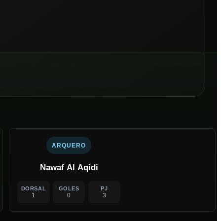
ARQUERO
Nawaf Al Aqidi
DORSAL
GOLES
PJ
1
0
3