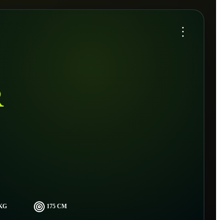
...
R
 KG
175 CM