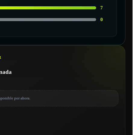
7
0
R
onada
sponible por ahora.