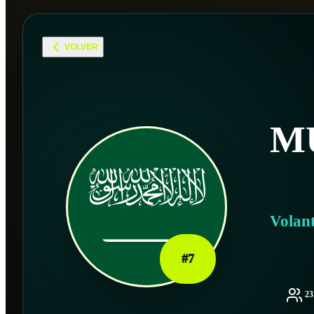
VOLVER
M
Volan
#
7
2