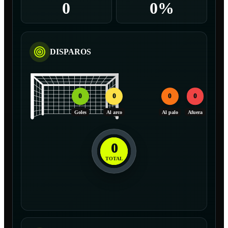
0
0%
DISPAROS
0
0
0
0
Goles
Al arco
Al palo
Afuera
0
TOTAL