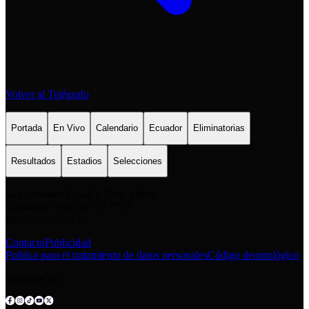
Volver al Telégrafo
Portada
En Vivo
Calendario
Ecuador
Eliminatorias
Resultados
Estadios
Selecciones
San Salvador E6-49 y Eloy Alfaro
Contacto: +593 98 777 7778
info@comunica.ec
Contacto
Publicidad
Política para el tratamiento de datos personales
Código deontológico
Síguenos en: