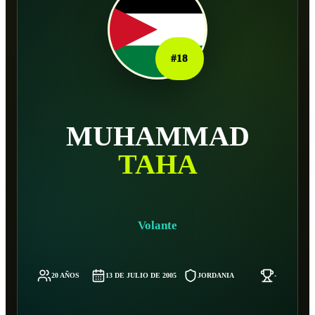
#
18
MUHAMMAD
TAHA
Volante
20 AÑOS
13 DE JULIO DE 2005
JORDANIA
-