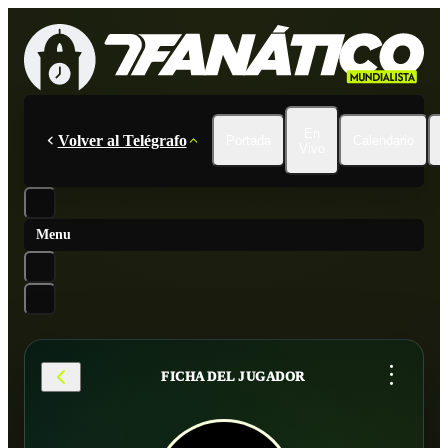
En
Volver al Telégrafo
Portada
Calendario
Vivo
Menu
...
FICHA DEL JUGADOR