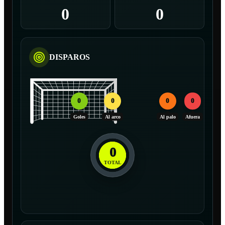
0
0
DISPAROS
0
0
0
0
Goles
Al arco
Al palo
Afuera
0
TOTAL