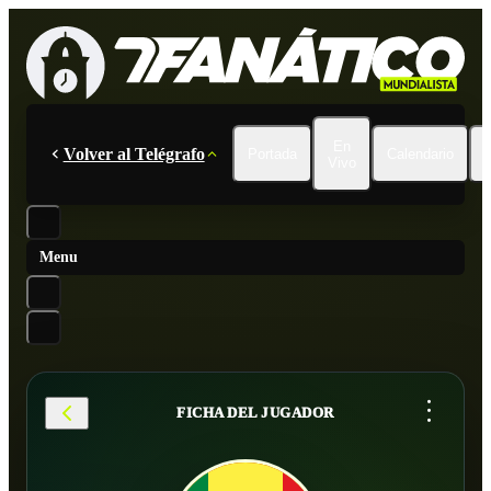
En
Volver al Telégrafo
Portada
Calendario
Vivo
Menu
...
FICHA DEL JUGADOR