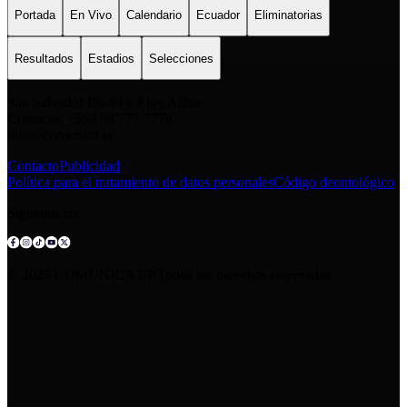
Portada
En Vivo
Calendario
Ecuador
Eliminatorias
Resultados
Estadios
Selecciones
San Salvador E6-49 y Eloy Alfaro
Contacto: +593 98 777 7778
info@comunica.ec
Contacto
Publicidad
Política para el tratamiento de datos personales
Código deontológico
Síguenos en:
© 2025 COMUNICA EP.Todos los derechos reservados