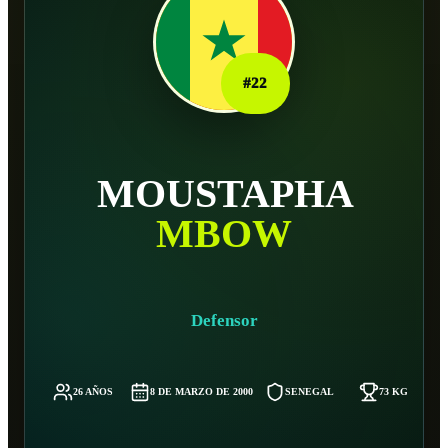
#
22
MOUSTAPHA
MBOW
Defensor
26 AÑOS
8 DE MARZO DE 2000
SENEGAL
73 KG