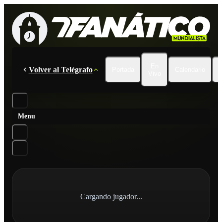
En
Volver al Telégrafo
Portada
Calendario
Vivo
Menu
Cargando jugador...