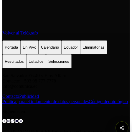
Volver al Telégrafo
Portada
En Vivo
Calendario
Ecuador
Eliminatorias
Resultados
Estadios
Selecciones
San Salvador E6-49 y Eloy Alfaro
Contacto: +593 98 777 7778
info@comunica.ec
Contacto
Publicidad
Política para el tratamiento de datos personales
Código deontológico
Síguenos en:
© 2025 COMUNICA EP.Todos los derechos reservados