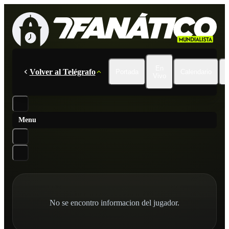
En
Volver al Telégrafo
Portada
Calendario
Vivo
Menu
No se encontro informacion del jugador.