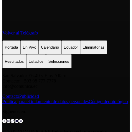
Volver al Telégrafo
Portada
En Vivo
Calendario
Ecuador
Eliminatorias
Resultados
Estadios
Selecciones
San Salvador E6-49 y Eloy Alfaro
Contacto: +593 98 777 7778
info@comunica.ec
Contacto
Publicidad
Política para el tratamiento de datos personales
Código deontológico
Síguenos en:
© 2025 COMUNICA EP.Todos los derechos reservados