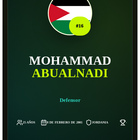
#
16
MOHAMMAD
ABUALNADI
Defensor
25 AÑOS
8 DE FEBRERO DE 2001
JORDANIA
-