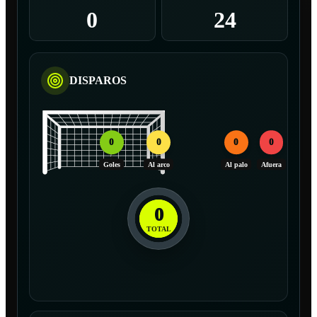
0
24
DISPAROS
0
0
0
0
Goles
Al arco
Al palo
Afuera
0
TOTAL