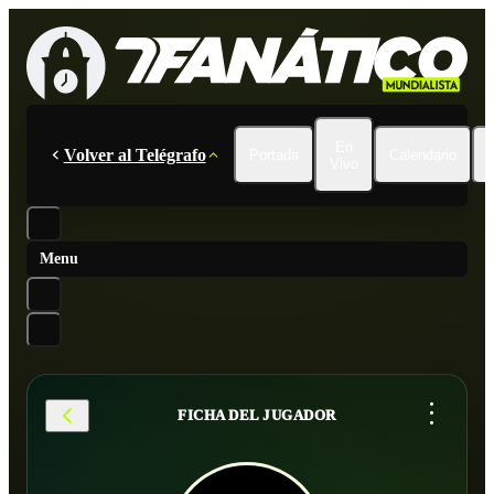
En
Volver al Telégrafo
Portada
Calendario
Vivo
Menu
...
FICHA DEL JUGADOR