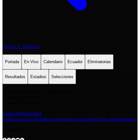
Volver al Telégrafo
Portada
En Vivo
Calendario
Ecuador
Eliminatorias
Resultados
Estadios
Selecciones
San Salvador E6-49 y Eloy Alfaro
Contacto: +593 98 777 7778
info@comunica.ec
Contacto
Publicidad
Política para el tratamiento de datos personales
Código deontológico
Síguenos en: