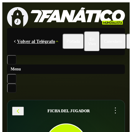
En
Volver al Telégrafo
Portada
Calendario
Vivo
Menu
...
FICHA DEL JUGADOR