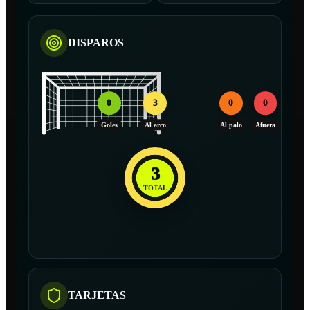
DISPAROS
0
3
0
0
Goles
Al arco
Al palo
Afuera
3
TOTAL
TARJETAS