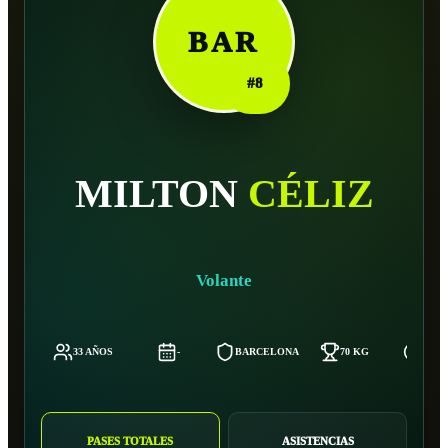
BAR
#
8
MILTON
CÉLIZ
Volante
33 AÑOS
-
BARCELONA
70 KG
181 
PASES TOTALES
ASISTENCIAS