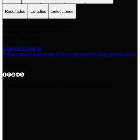
Resultados
Estadios
Selecciones
San Salvador E6-49 y Eloy Alfaro
Contacto: +593 98 777 7778
info@comunica.ec
Contacto
Publicidad
Política para el tratamiento de datos personales
Código deontológico
Síguenos en:
© 2025 COMUNICA EP.Todos los derechos reservados