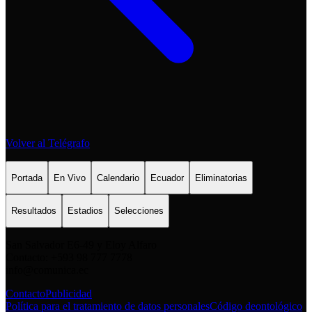
Volver al Telégrafo
Portada
En Vivo
Calendario
Ecuador
Eliminatorias
Resultados
Estadios
Selecciones
San Salvador E6-49 y Eloy Alfaro
Contacto: +593 98 777 7778
info@comunica.ec
Contacto
Publicidad
Política para el tratamiento de datos personales
Código deontológico