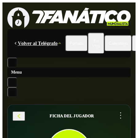
En
Volver al Telégrafo
Portada
Calendario
Vivo
Menu
...
FICHA DEL JUGADOR