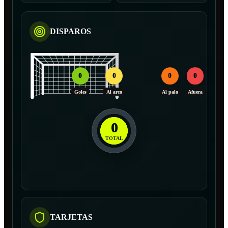
DISPAROS
0
0
0
0
Goles
Al arco
Al palo
Afuera
0
TOTAL
TARJETAS