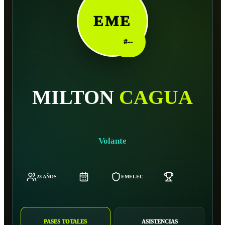
EME
#
--
MILTON
CAGUA
Volante
23 AÑOS
-
EMELEC
-
-
PASES TOTALES
ASISTENCIAS