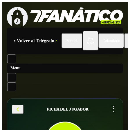
En
Volver al Telégrafo
Portada
Calendario
Vivo
Menu
...
FICHA DEL JUGADOR