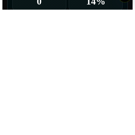
0
14%
DISPAROS
1
6
0
0
Goles
Al arco
Al palo
Afuera
7
TOTAL