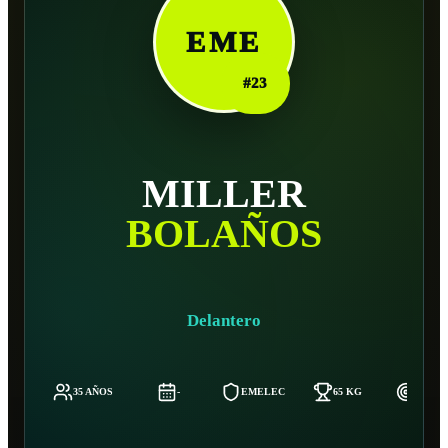
EME
#
23
MILLER
BOLAÑOS
Delantero
35 AÑOS
-
EMELEC
65 KG
172 C