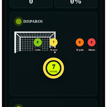
0
0%
DISPAROS
0
7
0
0
Goles
Al arco
Al palo
Afuera
7
TOTAL