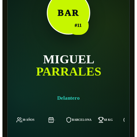
BAR
#
11
MIGUEL
PARRALES
Delantero
30 AÑOS
-
BARCELONA
68 KG
177 