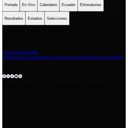
Portada
En Vivo
Calendario
Ecuador
Eliminatorias
Resultados
Estadios
Selecciones
San Salvador E6-49 y Eloy Alfaro
Contacto: +593 98 777 7778
info@comunica.ec
Contacto
Publicidad
Política para el tratamiento de datos personales
Código deontológico
Síguenos en:
© 2025 COMUNICA EP.Todos los derechos reservados