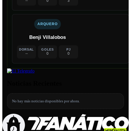
--
0
3
ARQUERO
Benji Villalobos
DORSAL
GOLES
PJ
--
0
0
Noticias Recientes
No hay más noticias disponibles por ahora.