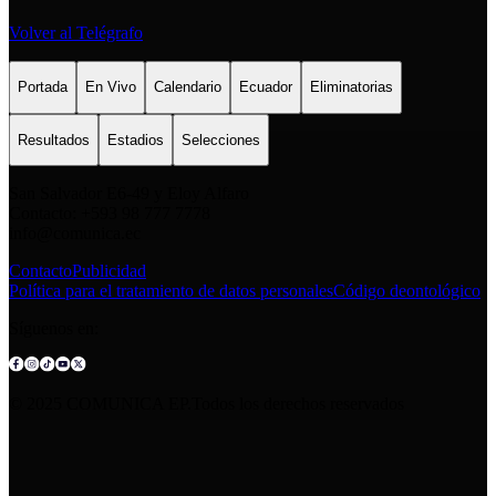
Volver al Telégrafo
Portada
En Vivo
Calendario
Ecuador
Eliminatorias
Resultados
Estadios
Selecciones
San Salvador E6-49 y Eloy Alfaro
Contacto: +593 98 777 7778
info@comunica.ec
Contacto
Publicidad
Política para el tratamiento de datos personales
Código deontológico
Síguenos en:
© 2025 COMUNICA EP.Todos los derechos reservados