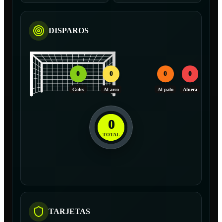
DISPAROS
0
0
0
0
Goles
Al arco
Al palo
Afuera
0
TOTAL
TARJETAS