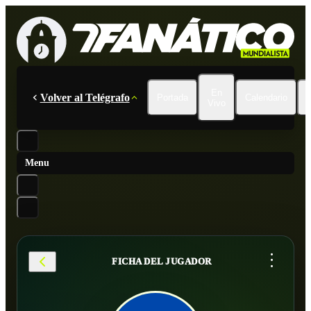
En
Volver al Telégrafo
Portada
Calendario
Vivo
Menu
...
FICHA DEL JUGADOR