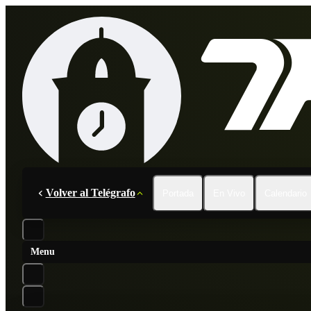
Volver al Telégrafo
Portada
En Vivo
Calendario
Menu