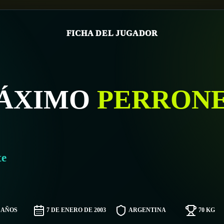
FICHA DEL JUGADOR
ÁXIMO
PERRON
te
3 AÑOS
7 DE ENERO DE 2003
ARGENTINA
70 KG