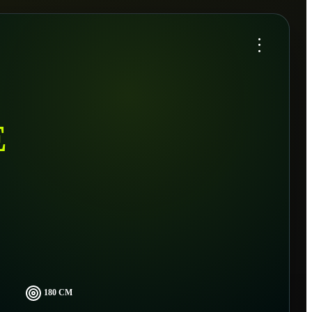
...
E
180 CM