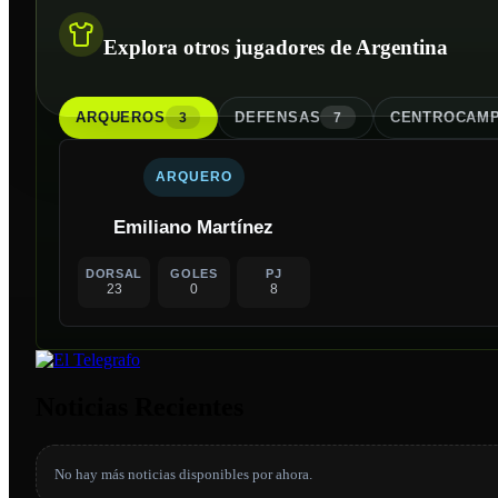
Explora otros jugadores de Argentina
ARQUERO
S
DEFENSA
S
CENTROCAMP
3
7
ARQUERO
Emiliano Martínez
DORSAL
GOLES
PJ
23
0
8
Noticias Recientes
No hay más noticias disponibles por ahora.