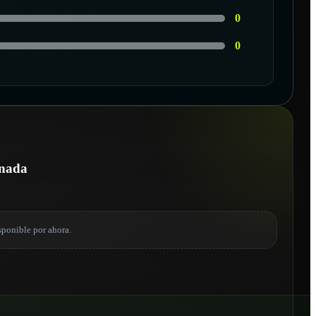
0
0
E
onada
sponible por ahora.