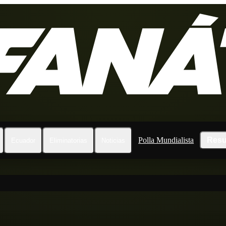
Polla Mundialista
Resu
Ecuador
Eliminatorias
Noticias