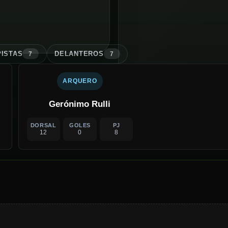
ISTA
S
DELANTERO
S
7
7
ARQUERO
Gerónimo Rulli
DORSAL
GOLES
PJ
12
0
8