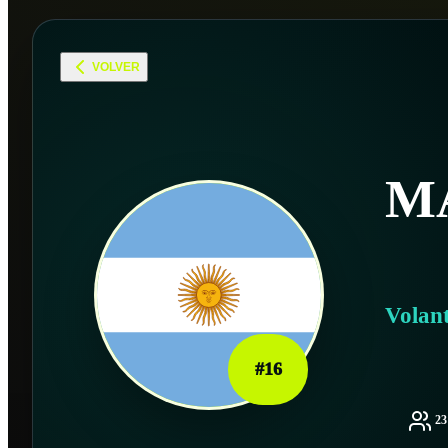
VOLVER
M
Volan
#
16
2