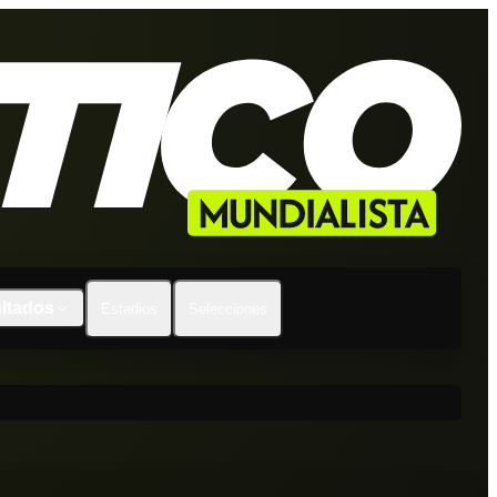
ltados
Estadios
Selecciones