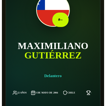
#
--
MAXIMILIANO
GUTIÉRREZ
Delantero
22 AÑOS
3 DE MAYO DE 2004
CHILE
-