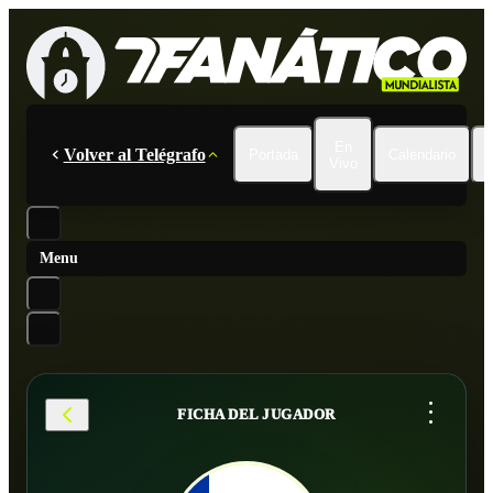
En
Volver al Telégrafo
Portada
Calendario
Vivo
Menu
...
FICHA DEL JUGADOR