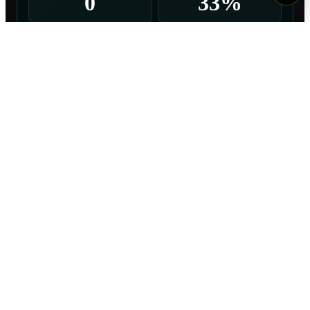
0
33%
DISPAROS
1
0
1
1
Goles
Al arco
Al palo
Afuera
3
TOTAL