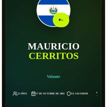
#
--
MAURICIO
CERRITOS
Volante
22 AÑOS
17 DE OCTUBRE DE 2003
EL SALVADOR
-