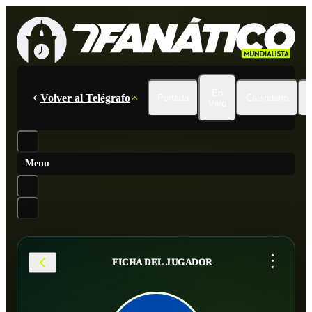
En
Volver al Telégrafo
Portada
Calendario
Vivo
Menu
...
FICHA DEL JUGADOR