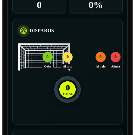
0
0%
DISPAROS
0
0
0
0
Goles
Al arco
Al palo
Afuera
0
TOTAL