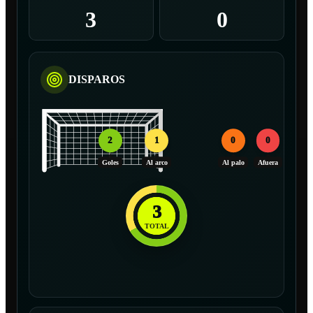
3
0
DISPAROS
2
1
0
0
Goles
Al arco
Al palo
Afuera
3
TOTAL