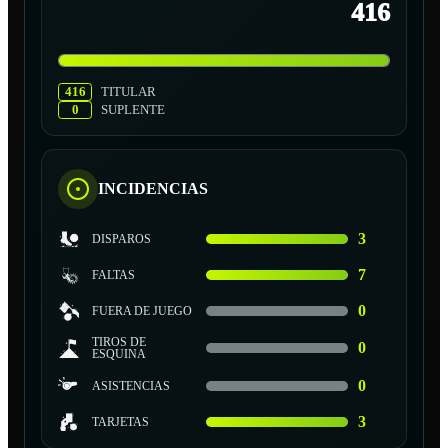
416
416
TITULAR
0
SUPLENTE
INCIDENCIAS
3
DISPAROS
7
FALTAS
0
FUERA DE JUEGO
TIROS DE
0
ESQUINA
0
ASISTENCIAS
3
TARJETAS