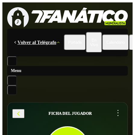
En
Volver al Telégrafo
Portada
Calendario
Vivo
Menu
...
FICHA DEL JUGADOR