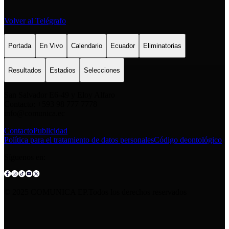
Volver al Telégrafo
Portada
En Vivo
Calendario
Ecuador
Eliminatorias
Resultados
Estadios
Selecciones
San Salvador E6-49 y Eloy Alfaro
Contacto: +593 98 777 7778
info@comunica.ec
Contacto
Publicidad
Política para el tratamiento de datos personales
Código deontológico
Síguenos en:
© 2025 COMUNICA EP.Todos los derechos reservados