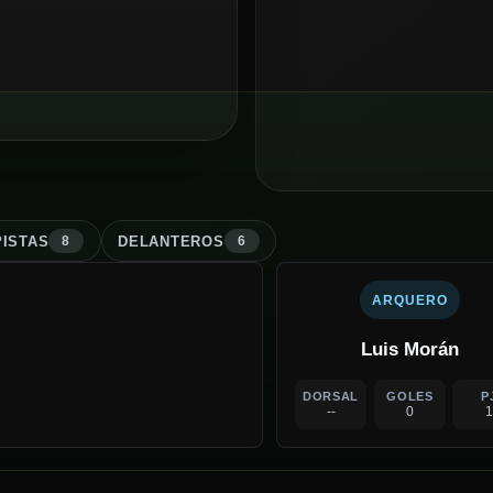
ISTA
S
DELANTERO
S
8
6
ARQUERO
Luis Morán
DORSAL
GOLES
P
--
0
1