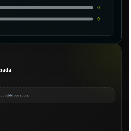
0
0
onada
sponible por ahora.