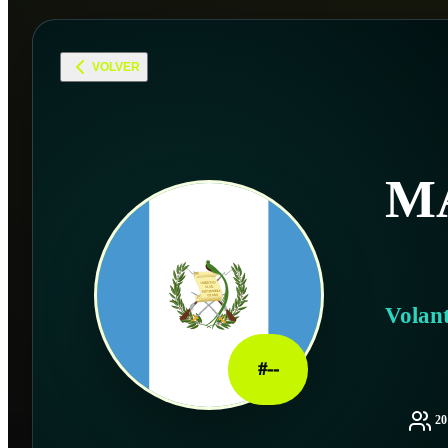
VOLVER
M
Volan
#
--
2