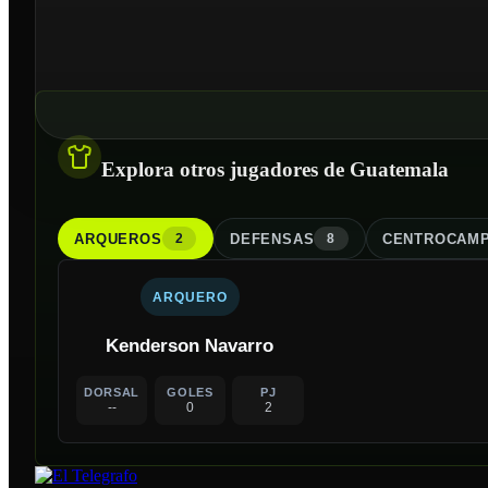
Explora otros jugadores de Guatemala
ARQUERO
S
DEFENSA
S
CENTROCAMP
2
8
ARQUERO
Kenderson Navarro
DORSAL
GOLES
PJ
--
0
2