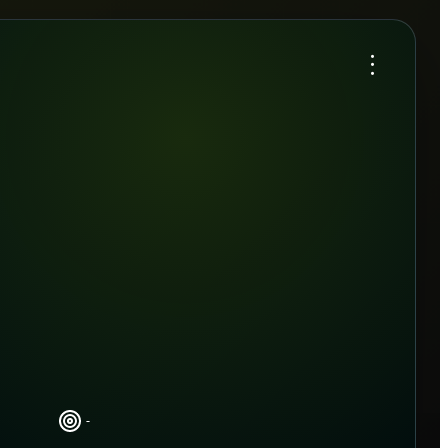
...
-