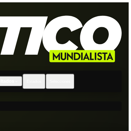
ltados
Estadios
Selecciones