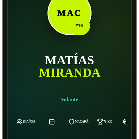
MAC
#
10
MATÍAS
MIRANDA
Volante
25 AÑOS
-
MACARÁ
71 KG
174 C