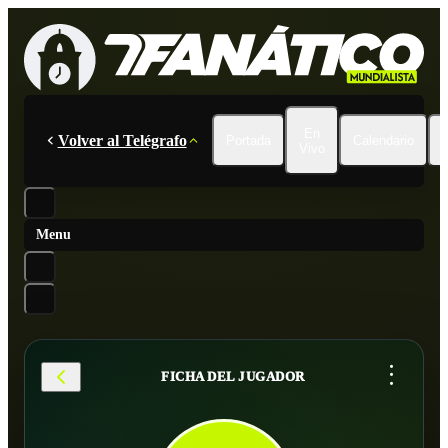
En
Volver al Telégrafo
Portada
Calendario
Vivo
Menu
...
FICHA DEL JUGADOR