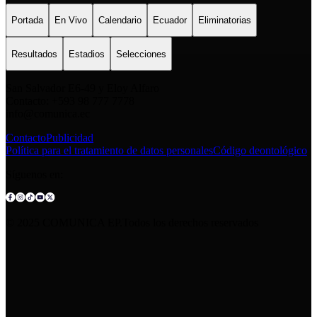
Portada
En Vivo
Calendario
Ecuador
Eliminatorias
Resultados
Estadios
Selecciones
San Salvador E6-49 y Eloy Alfaro
Contacto: +593 98 777 7778
info@comunica.ec
Contacto
Publicidad
Política para el tratamiento de datos personales
Código deontológico
Síguenos en:
© 2025 COMUNICA EP.Todos los derechos reservados