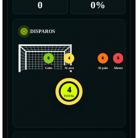
0
0%
DISPAROS
0
4
0
0
Goles
Al arco
Al palo
Afuera
4
TOTAL