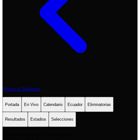
Volver al Telégrafo
Portada
En Vivo
Calendario
Ecuador
Eliminatorias
Resultados
Estadios
Selecciones
San Salvador E6-49 y Eloy Alfaro