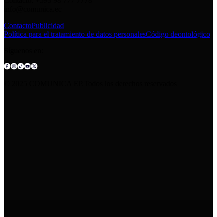
Contacto: +593 98 777 7778
info@comunica.ec
Contacto
Publicidad
Política para el tratamiento de datos personales
Código deontológico
Síguenos en:
© 2025 COMUNICA EP.Todos los derechos reservados