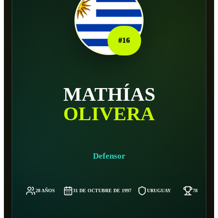
#
16
MATHÍ­AS
OLIVERA
Defensor
28 AÑOS
31 DE OCTUBRE DE 1997
URUGUAY
78 KG