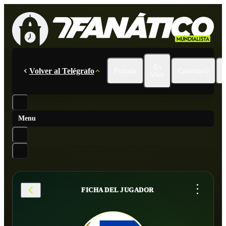
En
Volver al Telégrafo
Portada
Calendario
Vivo
Menu
...
FICHA DEL JUGADOR