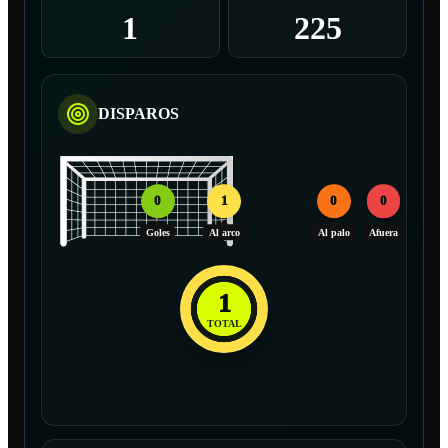
1
225
DISPAROS
0
1
0
0
Goles
Al arco
Al palo
Afuera
1
TOTAL