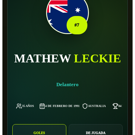
#
7
MATHEW
LECKIE
Delantero
35 AÑOS
4 DE FEBRERO DE 1991
AUSTRALIA
84 KG
GOLES
DE JUGADA