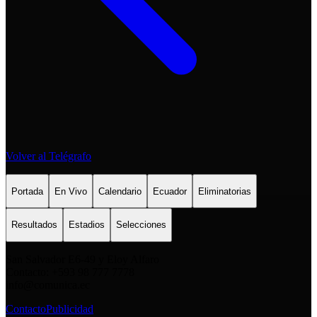
Volver al Telégrafo
Portada
En Vivo
Calendario
Ecuador
Eliminatorias
Resultados
Estadios
Selecciones
San Salvador E6-49 y Eloy Alfaro
Contacto: +593 98 777 7778
info@comunica.ec
Contacto
Publicidad