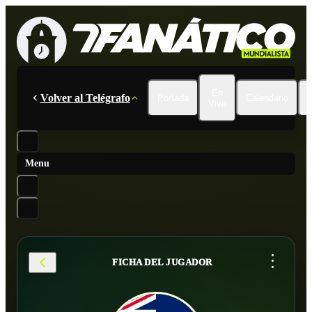
En
Volver al Telégrafo
Portada
Calendario
Vivo
Menu
...
FICHA DEL JUGADOR