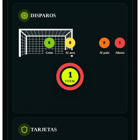
DISPAROS
0
0
0
1
Goles
Al arco
Al palo
Afuera
1
TOTAL
TARJETAS