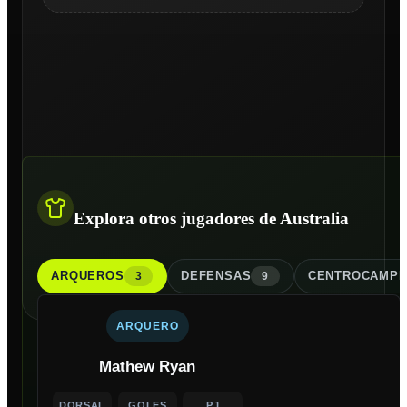
Explora otros jugadores de Australia
ARQUERO
S
DEFENSA
S
CENTROCAMPI
3
9
ARQUERO
Mathew Ryan
DORSAL
GOLES
PJ