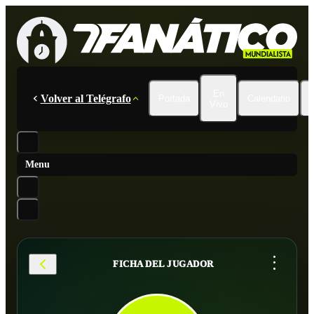
En
Volver al Telégrafo
Portada
Calendario
Vivo
Menu
...
FICHA DEL JUGADOR