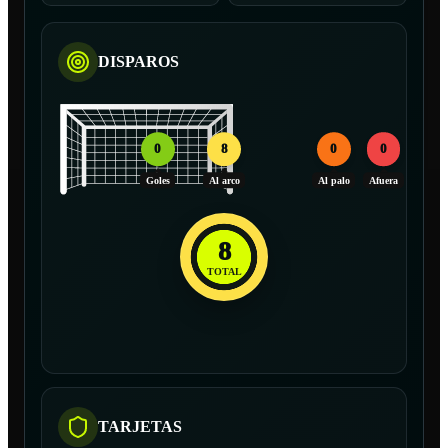
DISPAROS
0
8
0
0
Goles
Al arco
Al palo
Afuera
8
TOTAL
TARJETAS