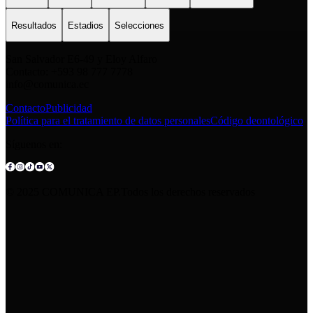
Resultados
Estadios
Selecciones
San Salvador E6-49 y Eloy Alfaro
Contacto: +593 98 777 7778
info@comunica.ec
Contacto
Publicidad
Política para el tratamiento de datos personales
Código deontológico
Síguenos en:
© 2025 COMUNICA EP.Todos los derechos reservados