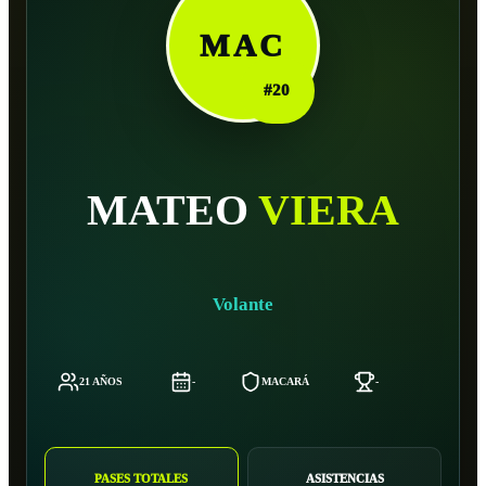
MAC
#
20
MATEO
VIERA
Volante
21 AÑOS
-
MACARÁ
-
-
PASES TOTALES
ASISTENCIAS