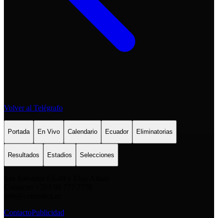
Volver al Telégrafo
Portada
En Vivo
Calendario
Ecuador
Eliminatorias
Resultados
Estadios
Selecciones
San Salvador E6-49 y Eloy Alfaro
Contacto: +593 98 777 7778
info@comunica.ec
Contacto
Publicidad