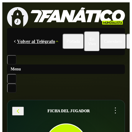
En
Volver al Telégrafo
Portada
Calendario
Vivo
Menu
...
FICHA DEL JUGADOR