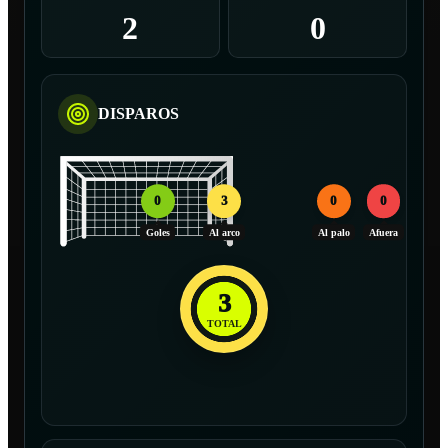
2
0
DISPAROS
0
3
0
0
Goles
Al arco
Al palo
Afuera
3
TOTAL