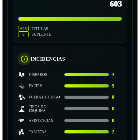
603
603
TITULAR
0
SUPLENTE
INCIDENCIAS
3
DISPAROS
5
FALTAS
0
FUERA DE JUEGO
TIROS DE
0
ESQUINA
0
ASISTENCIAS
2
TARJETAS