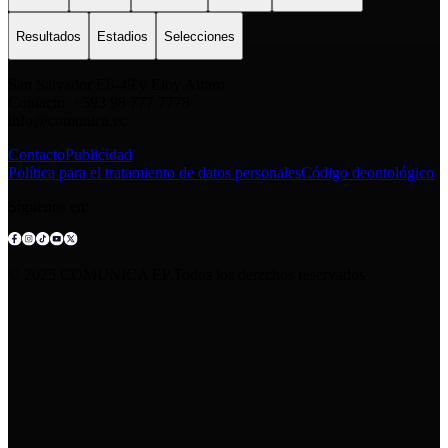
Resultados
Estadios
Selecciones
San Salvador E6-49 y Eloy Alfaro
Contacto: +593 98 777 7778
info@comunica.ec
Contacto
Publicidad
Política para el tratamiento de datos personales
Código deontológico
Síguenos en:
© 2025 COMUNICA EP.Todos los derechos reservados