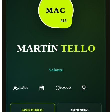
MAC
#
15
MARTÍN
TELLO
Volante
21 AÑOS
-
MACARÁ
-
-
PASES TOTALES
ASISTENCIAS