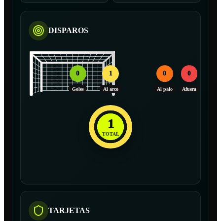
DISPAROS
0
1
0
0
Goles
Al arco
Al palo
Afuera
1
TOTAL
TARJETAS