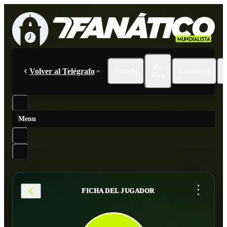
En
Volver al Telégrafo
Portada
Calendario
Vivo
Menu
...
FICHA DEL JUGADOR