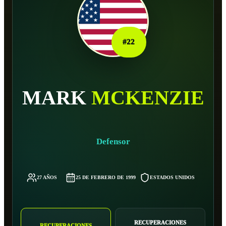
#
22
MARK
MCKENZIE
Defensor
27 AÑOS
25 DE FEBRERO DE 1999
ESTADOS UNIDOS
87 
RECUPERACIONES
RECUPERACIONES