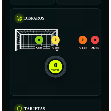
DISPAROS
0
0
0
0
Goles
Al arco
Al palo
Afuera
0
TOTAL
TARJETAS