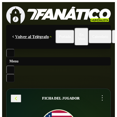
En
Volver al Telégrafo
Portada
Calendario
Vivo
Menu
...
FICHA DEL JUGADOR