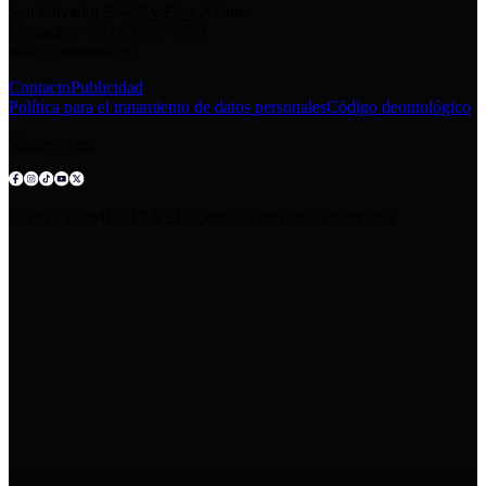
San Salvador E6-49 y Eloy Alfaro
Contacto: +593 98 777 7778
info@comunica.ec
Contacto
Publicidad
Política para el tratamiento de datos personales
Código deontológico
Síguenos en:
© 2025 COMUNICA EP.Todos los derechos reservados