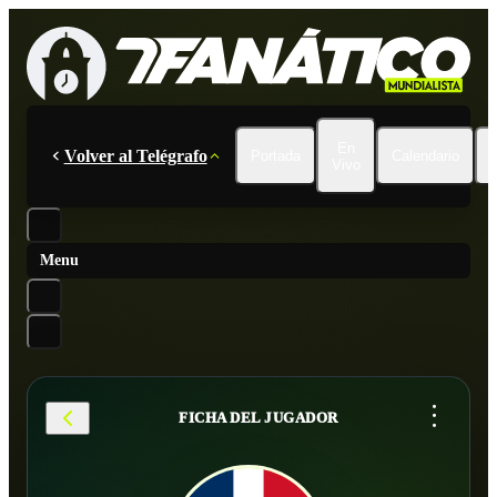
En
Volver al Telégrafo
Portada
Calendario
Vivo
Menu
...
FICHA DEL JUGADOR