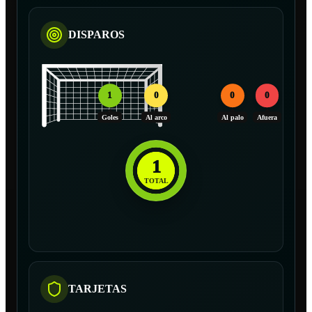
DISPAROS
1
0
0
0
Goles
Al arco
Al palo
Afuera
1
TOTAL
TARJETAS