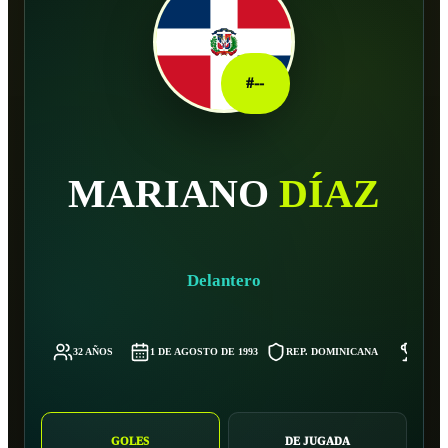
#
--
MARIANO
DÍAZ
Delantero
32 AÑOS
1 DE AGOSTO DE 1993
REP. DOMINICANA
75 K
GOLES
DE JUGADA