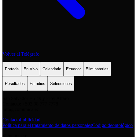
Volver al Telégrafo
Portada
En Vivo
Calendario
Ecuador
Eliminatorias
Resultados
Estadios
Selecciones
San Salvador E6-49 y Eloy Alfaro
Contacto: +593 98 777 7778
info@comunica.ec
Contacto
Publicidad
Política para el tratamiento de datos personales
Código deontológico
Síguenos en: