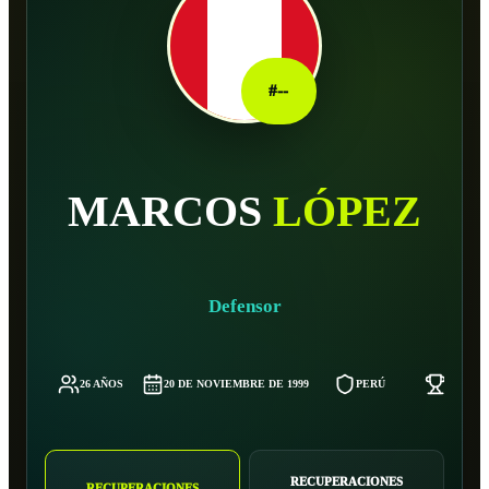
#
--
MARCOS
LÓPEZ
Defensor
26 AÑOS
20 DE NOVIEMBRE DE 1999
PERÚ
67 KG
RECUPERACIONES
RECUPERACIONES