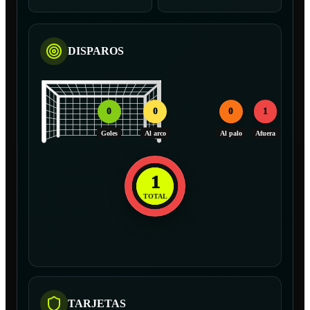
DISPAROS
0
0
0
1
Goles
Al arco
Al palo
Afuera
1
TOTAL
TARJETAS