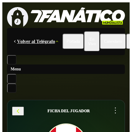
En
Volver al Telégrafo
Portada
Calendario
Vivo
Menu
...
FICHA DEL JUGADOR