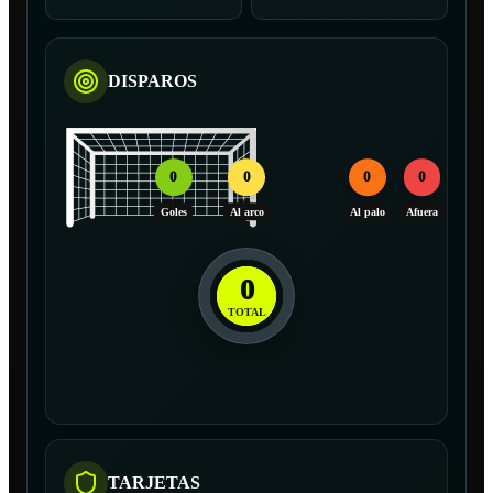
DISPAROS
0
0
0
0
Goles
Al arco
Al palo
Afuera
0
TOTAL
TARJETAS