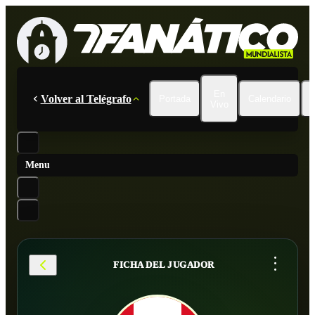
En
Volver al Telégrafo
Portada
Calendario
Vivo
Menu
...
FICHA DEL JUGADOR