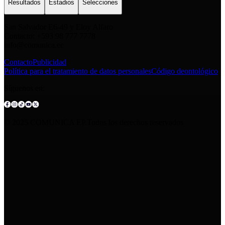
Resultados
Estadios
Selecciones
San Salvador E6-49 y Eloy Alfaro
Contacto: +593 98 777 7778
info@comunica.ec
Contacto
Publicidad
Política para el tratamiento de datos personales
Código deontológico
Síguenos en:
© 2025 COMUNICA EP.Todos los derechos reservados