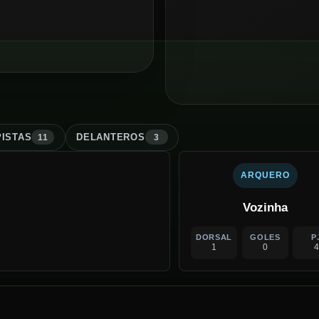
ISTA
S
DELANTERO
S
11
3
ARQUERO
Vozinha
DORSAL
GOLES
P
1
0
4