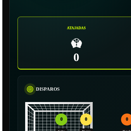
ATAJADAS
0
DISPAROS
0
0
0