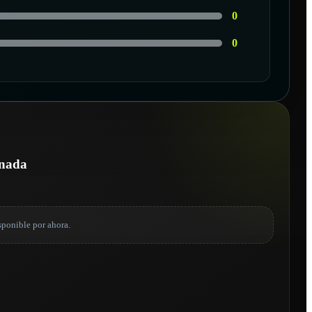
0
0
onada
sponible por ahora.