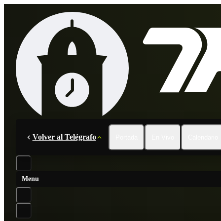
Volver al Telégrafo
Portada
En Vivo
Calendario
Menu