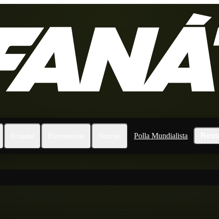
Polla Mundialista
Resu
Ecuador
Eliminatorias
Noticias