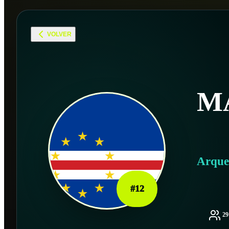
VOLVER
M
Arque
#
12
2