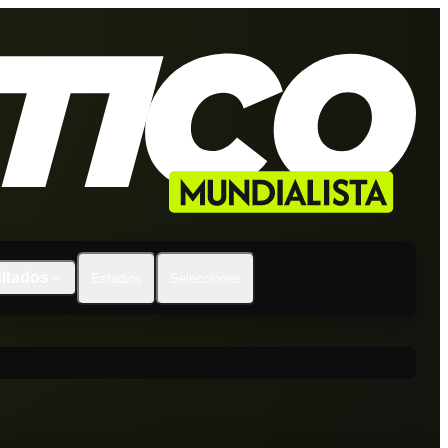
ltados
Estadios
Selecciones