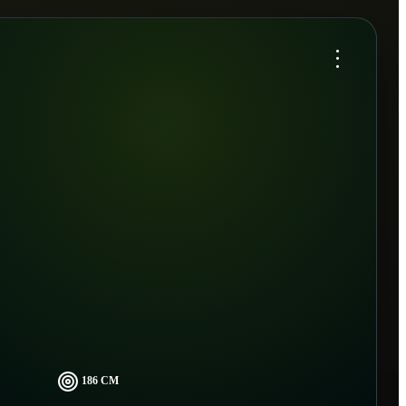
...
186 CM