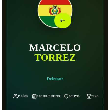
#
--
MARCELO
TORREZ
Defensor
19 AÑOS
8 DE JULIO DE 2006
BOLIVIA
71 KG