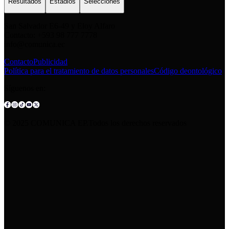
Resultados
Estadios
Selecciones
San Salvador E6-49 y Eloy Alfaro
Contacto: +593 98 777 7778
info@comunica.ec
Contacto
Publicidad
Política para el tratamiento de datos personales
Código deontológico
Síguenos en:
© 2025 COMUNICA EP.Todos los derechos reservados