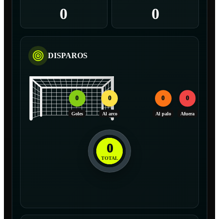
0
0
DISPAROS
0
0
0
0
Goles
Al arco
Al palo
Afuera
0
TOTAL