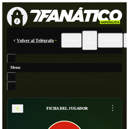
En
Volver al Telégrafo
Portada
Calendario
Vivo
Menu
...
FICHA DEL JUGADOR